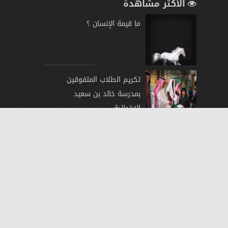
الأكثر مشاهدة
ما قيمة الإنسان ؟
تكريم الطلاب المتفوقين
بمدرسة خالد بن سعيد
الابتدائية
´سلهمي´بداية لأنطلاقة فنان
سعودي صاعد
العدل» تكشف شروط الدخول
لبوابة «ناجز» من خارج المملكة