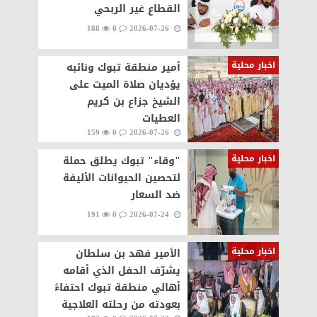
القطاع غير الربحي
188
0
2026-07-26
اخبار محلية
أمير منطقة تبوك ونائبه
يؤديان صلاة الميت على
الشيخ جزاع بن كريم
العطيات
159
0
2026-07-26
اخبار محلية
"وقاء" تبوك يطلق حملة
لتحصين الحيوانات الأليفة
ضد السعار
191
0
2026-07-24
اخبار محلية
الأمير فهد بن سلطان
يشرّف الحفل الذي أقامه
أهالي منطقة تبوك احتفاءً
بعودته من رحلته العلاجية