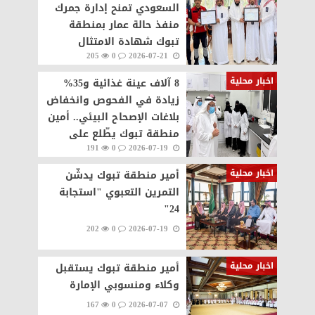
السعودي تمنح إدارة جمرك
منفذ حالة عمار بمنطقة
تبوك شهادة الامتثال
205
0
2026-07-21
للسلامة الاسعافية
اخبار محلية
8 آلاف عينة غذائية و35%
زيادة في الفحوص وانخفاض
بلاغات الإصحاح البيئي.. أمين
منطقة تبوك يطّلع على
191
0
2026-07-19
منجزات النصف الأول
اخبار محلية
أمير منطقة تبوك يدشّن
التمرين التعبوي "استجابة
24"
202
0
2026-07-19
اخبار محلية
أمير منطقة تبوك يستقبل
وكلاء ومنسوبي الإمارة
167
0
2026-07-07