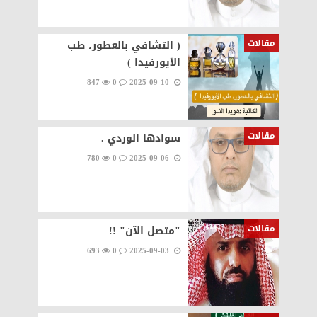
مقالات
( التشافي بالعطور، طب
الأيورفيدا )
847
0
2025-09-10
مقالات
سوادها الوردي .
780
0
2025-09-06
مقالات
"متصل الآن" !!
693
0
2025-09-03