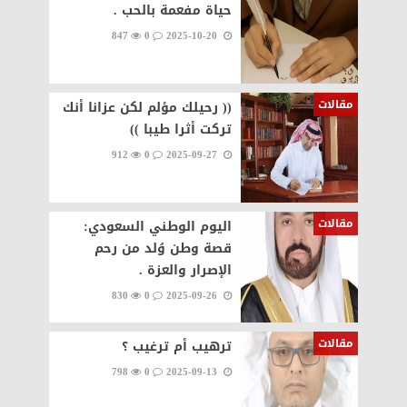
حياة مفعمة بالحب .
847
0
2025-10-20
مقالات
(( رحيلك مؤلم لكن عزانا أنك
تركت أثرا طيبا ))
912
0
2025-09-27
مقالات
اليوم الوطني السعودي:
قصة وطن وُلد من رحم
الإصرار والعزة .
830
0
2025-09-26
مقالات
ترهيب أم ترغيب ؟
798
0
2025-09-13