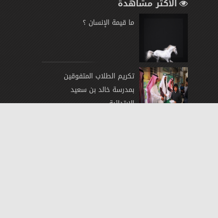
الأكثر مشاهدة
ما قيمة الإنسان ؟
تكريم الطلاب المتفوقين
بمدرسة خالد بن سعيد
الابتدائية
´سلهمي´بداية لأنطلاقة فنان
سعودي صاعد
العدل» تكشف شروط الدخول
لبوابة «ناجز» من خارج المملكة