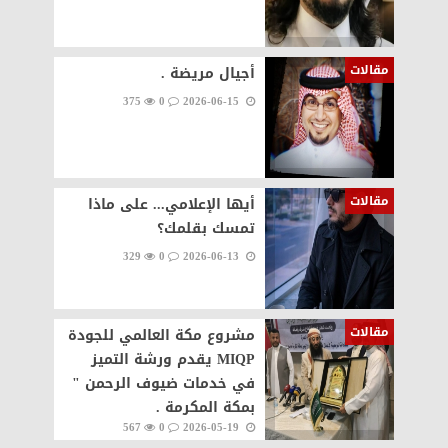
مقالات
أجيال مريضة .
375
0
2026-06-15
مقالات
أيها الإعلامي... على ماذا
تمسك بقلمك؟
329
0
2026-06-13
مقالات
مشروع مكة العالمي للجودة
MIQP يقدم ورشة التميز
في خدمات ضيوف الرحمن "
بمكة المكرمة .
567
0
2026-05-19