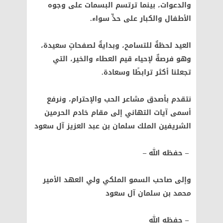
والدعوات، بينما ترتسم البسمات على وجوه
الأطفال والكبار على حدٍّ سواء.
العيد لحظةٌ للتسامح، وبدايةٌ لصفحاتٍ سعيدة،
وهو فرصةٌ لإحياء قيم العطاء والخير، التي
تجعلنا أكثر ترابطًا وسعادة.
نتقدم بأصدق مشاعر الحب والإحترام، ونرفع
أسمى آيات التهاني إلى مقام خادم الحرمين
الشريفين الملك سلمان بن عبد العزيز آل سعود
– حفظه الله –
وإلى صاحب السمو الملكي ولي العهد الأمير
محمد بن سلمان آل سعود
– حفظه الله