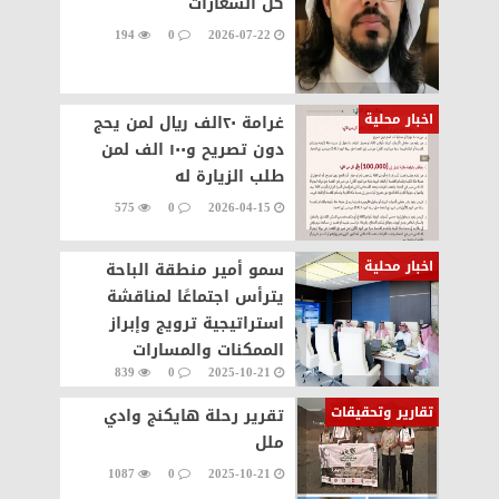
كل الشعارات
194
0
2026-07-22
اخبار محلية
غرامة ٢٠الف ريال لمن يحج
دون تصريح و١٠٠ الف لمن
طلب الزيارة له
575
0
2026-04-15
اخبار محلية
سمو أمير منطقة الباحة
يترأس اجتماعًا لمناقشة
استراتيجية ترويج وإبراز
الممكنات والمسارات
839
0
2025-10-21
السياحية في المنطقة
تقارير وتحقيقات
تقرير رحلة هايكنج وادي
ملل
1087
0
2025-10-21