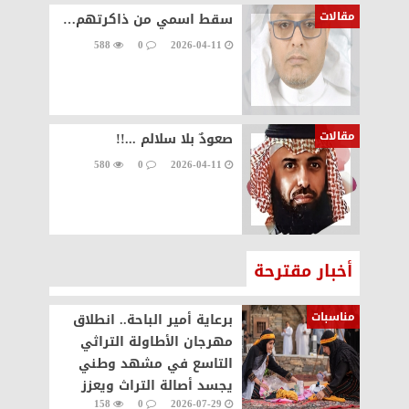
مقالات
سقط اسمي من ذاكرتهم…
588
0
2026-04-11
مقالات
صعودٌ بلا سلالم ...!!
580
0
2026-04-11
أخبار مقترحة
مناسبات
برعاية أمير الباحة.. انطلاق
مهرجان الأطاولة التراثي
التاسع في مشهد وطني
يجسد أصالة التراث ويعزز
158
0
2026-07-29
الحراك السياحي