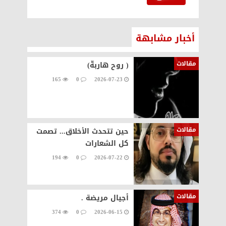
أخبار مشابهة
مقالات
( روح هاربةّ)
165
0
2026-07-23
مقالات
حين تتحدث الأخلاق... تصمت
كل الشعارات
194
0
2026-07-22
مقالات
أجيال مريضة .
374
0
2026-06-15