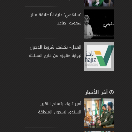
´سلهمي´بداية لأنطلاقة فنان
سعودي صاعد
العدل» تكشف شروط الدخول
لبوابة «ناجز» من خارج المملكة
آخر الأخبار
أمير تبوك يتسلم التقرير
السنوي لسجون المنطقة