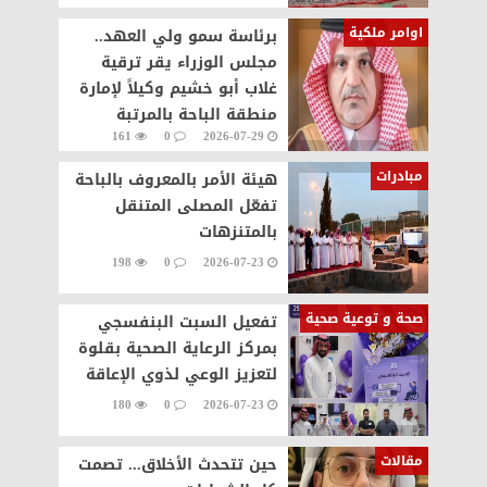
اوامر ملكية
برئاسة سمو ولي العهد..
مجلس الوزراء يقر ترقية
غلاب أبو خشيم وكيلاً لإمارة
منطقة الباحة بالمرتبة
161
0
2026-07-29
الرابعة عشرة
مبادرات
هيئة الأمر بالمعروف بالباحة
تفعّل المصلى المتنقل
بالمتنزهات
198
0
2026-07-23
صحة و توعية صحية
تفعيل السبت البنفسجي
بمركز الرعاية الصحية بقلوة
لتعزيز الوعي لذوي الإعاقة
180
0
2026-07-23
مقالات
حين تتحدث الأخلاق... تصمت