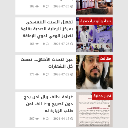
182
0
2026-07-23
صحة و توعية صحية
تفعيل السبت البنفسجي
بمركز الرعاية الصحية بقلوة
لتعزيز الوعي لذوي الإعاقة
166
0
2026-07-23
مقالات
حين تتحدث الأخلاق... تصمت
كل الشعارات
178
0
2026-07-22
اخبار محلية
غرامة ٢٠الف ريال لمن يحج
دون تصريح و١٠٠ الف لمن
طلب الزيارة له
567
0
2026-04-15