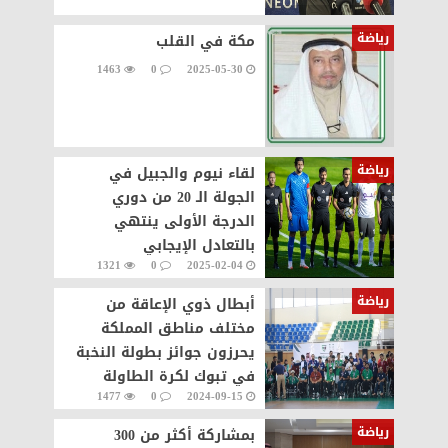
رياضة
مكة في القلب
1463
0
2025-05-30
رياضة
لقاء نيوم والجبيل في
الجولة الـ 20 من دوري
الدرجة الأولى ينتهي
بالتعادل الإيجابي
1321
0
2025-02-04
رياضة
أبطال ذوي الإعاقة من
مختلف مناطق المملكة
يحرزون جوائز بطولة النخبة
في تبوك لكرة الطاولة
1477
0
2024-09-15
البارالمبية
رياضة
بمشاركة أكثر من 300