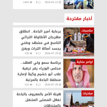
1443
0
2024-01-21
أخبار مقترحة
مناسبات
برعاية أمير الباحة.. انطلاق
مهرجان الأطاولة التراثي
التاسع في مشهد وطني
يجسد أصالة التراث ويعزز
130
0
2026-07-29
الحراك السياحي
اوامر ملكية
برئاسة سمو ولي العهد..
مجلس الوزراء يقر ترقية
غلاب أبو خشيم وكيلاً لإمارة
منطقة الباحة بالمرتبة
132
0
2026-07-29
الرابعة عشرة
مبادرات
هيئة الأمر بالمعروف بالباحة
تفعّل المصلى المتنقل
بالمتنزهات