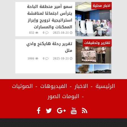
اخبار محلية
سمو أمير منطقة الباحة
يترأس اجتماعًا لمناقشة
استراتيجية ترويج وإبراز
الممكنات والمسارات
832
0
2025-10-21
السياحية في المنطقة
تقارير وتحقيقات
تقرير رحلة هايكنج وادي
ملل
1066
0
2025-10-21
الرئيسية
الاخبار
الفيديوهات
الصوتيات
البومات الصور