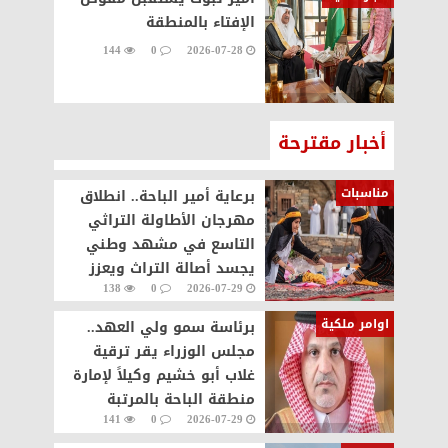
الإفتاء بالمنطقة
144
0
2026-07-28
أخبار مقترحة
مناسبات
برعاية أمير الباحة.. انطلاق
مهرجان الأطاولة التراثي
التاسع في مشهد وطني
يجسد أصالة التراث ويعزز
138
0
2026-07-29
الحراك السياحي
اوامر ملكية
برئاسة سمو ولي العهد..
مجلس الوزراء يقر ترقية
غلاب أبو خشيم وكيلاً لإمارة
منطقة الباحة بالمرتبة
141
0
2026-07-29
الرابعة عشرة