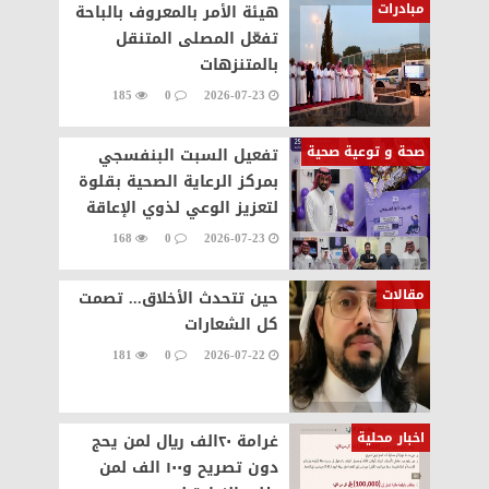
مبادرات
هيئة الأمر بالمعروف بالباحة
تفعّل المصلى المتنقل
بالمتنزهات
185
0
2026-07-23
صحة و توعية صحية
تفعيل السبت البنفسجي
بمركز الرعاية الصحية بقلوة
لتعزيز الوعي لذوي الإعاقة
168
0
2026-07-23
مقالات
حين تتحدث الأخلاق... تصمت
كل الشعارات
181
0
2026-07-22
اخبار محلية
غرامة ٢٠الف ريال لمن يحج
دون تصريح و١٠٠ الف لمن