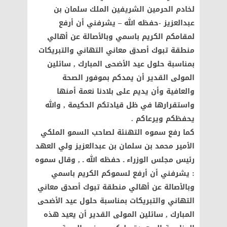
لخادم الحرمين الشريفين الملك سلمان بن
عبدالعزيز -حفظه الله – يشرفني أن أرفع
لمقامكم الكريم باسمي وبالأصالة عن أهالي
منطقة تبوك أصدق معاني التهاني والتبريكات
بمناسبة حلول عيد الأضحى المبارك , سائلين
المولى القدير أن يمدكم بموفور الصحة
والعافية وأن يديم على بلادنا نعمة أمنها
واستقرارها في ظل قيادتكم الحكيمة , والله
يحفظكم ويرعاكم .
‏‎كما رفع سموه التهنئة لصاحب السمو الملكي
الأمير محمد بن سلمان بن عبدالعزيز ولي العهد
رئيس مجلس الوزراء ـ حفظه الله ـ , وقال سموه
: يشرفني أن أرفع لسموكم الكريم باسمي
وبالأصالة عن أهالي منطقة تبوك أصدق معاني
التهاني والتبريكات بمناسبة حلول عيد الأضحى
المبارك , سائلين المولى القدير أن يعيد هذه