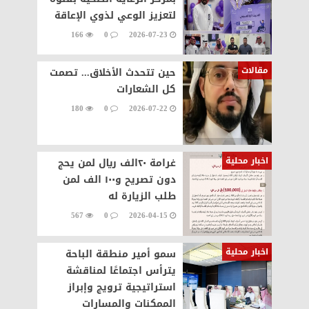
لتعزيز الوعي لذوي الإعاقة
166
0
2026-07-23
مقالات
حين تتحدث الأخلاق... تصمت
كل الشعارات
180
0
2026-07-22
اخبار محلية
غرامة ٢٠الف ريال لمن يحج
دون تصريح و١٠٠ الف لمن
طلب الزيارة له
567
0
2026-04-15
اخبار محلية
سمو أمير منطقة الباحة
يترأس اجتماعًا لمناقشة
استراتيجية ترويج وإبراز
الممكنات والمسارات