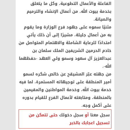
الفاعلة والأعمال التطوعية، وكل ما يتعلق
بخدمة بيوت الله، من أعمال الإنشاء والترميم
والصيانة.
مثنيًا سموه على جهود فرع الوزارة وما يقوم
به من أعمال جليلة، مشيرًا إلى أن ذلك يأتي
امتدادًا للرعاية الشاملة والاهتمام المتواصل من
خادم الحرمين الشريفين الملك سلمان بن
عبدالعزيز آل سعود وسمو ولي العهد -حفظهما
الله-.
من جهته عبّر المشيقح عن خالص شكره لسمو
أمير المنطقة على توجيهاته المستمرة، لما فيه
خدمة بيوت الله، وخدمة المواطنين والمقيمين
بالمنطقة، ومتابعته لأعمال الفرع للقيام بدوره
على أكمل وجه.
سجل معنا
أو
سجل دخولك
حتى تتمكن من
تسجيل اعجابك بالخبر