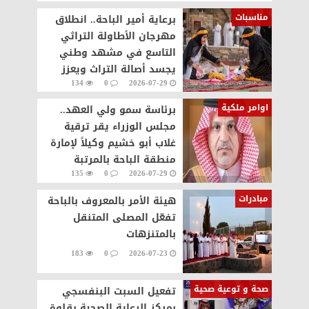
مناسبات
برعاية أمير الباحة.. انطلاق
مهرجان الأطاولة التراثي
التاسع في مشهد وطني
يجسد أصالة التراث ويعزز
134
0
2026-07-29
الحراك السياحي
اوامر ملكية
برئاسة سمو ولي العهد..
مجلس الوزراء يقر ترقية
غلاب أبو خشيم وكيلاً لإمارة
منطقة الباحة بالمرتبة
135
0
2026-07-29
الرابعة عشرة
مبادرات
هيئة الأمر بالمعروف بالباحة
تفعّل المصلى المتنقل
بالمتنزهات
183
0
2026-07-23
صحة و توعية صحية
تفعيل السبت البنفسجي
بمركز الرعاية الصحية بقلوة