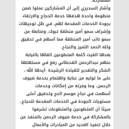
المشاركة.
وأشار السديري إلى أن المشاركين عملوا ضمن
منظومة واحدة هدفها خدمة الحجاج والارتقاء
بجودة الخدمات المقدمة لهم، في ظل توجيهات
وإشراف سمو أمير منطقة تبوك، ومتابعة من
سمو نائب أمير المنطقة مما أسهم في تحقيق
ولله الحمد التميز والنجاح.
بعدها القيت كلمة المتطوعين القاها بالنيابة
عنهم عبدالرحمن القحطاني رفع في مستهلها
الشكر والتقدير للقيادة الرشيدة -أيدها الله-،
على ما توليه من عناية واهتمام بخدمة ضيوف
الرحمن، وما وفرته من إمكانات وخدمات
أسهمت في نجاح موسم الحج وتحقيق أعلى
مستويات الجودة في الخدمات المقدمة للحجاج،
مبينًا أن المتطوعين والمتطوعات تشرفوا
بالمشاركة في خدمة ضيوف الرحمن بالمنفذ من
خلال تنفيذ العديد من المبادرات والأعمال