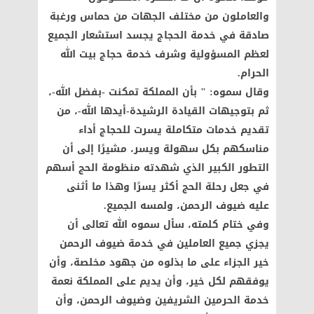
والعاملون من مختلف الجهات من حماس ورغبة
صادقة في خدمة الحجاج يجسد استشعار الجميع
لعظم المسؤولية وشرف خدمة حجاج بيت الله
الحرام.
وقال سموه: " بأن المملكة تمكنت -بفضل الله-،
ثم بتوجيهات القيادة الرشيدة-أيدها الله-، من
تقديم خدمات متكاملة يسرت للحجاج أداء
مناسكهم بكل سهولة ويسر، مشيرًا إلى أن
التطور الكبير الذي شهدته منظومة الحج أسهم
في جعل رحلة الحج أكثر يسرًا وهذا ما أثنى
عليه ضيوف الرحمن، ولمسه الجميع.
وفي ختام كلمته، سأل سموه الله تعالى أن
يجزي جميع العاملين في خدمة ضيوف الرحمن
خير الجزاء على ما بذلوه من جهود مخلصة، وأن
يوفقهم لكل خير، وأن يديم على المملكة نعمة
خدمة الحرمين الشريفين وضيوف الرحمن، وأن