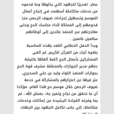
عمار، تقديرًا للجهود التي بذلوها وما قدموه
من خدمات متكاملة أسهمت في إنجاح أعمال
الموسم وتسهيل إجراءات ضيوف الرحمن منذ
قدومهم إلى المملكة لأداء مناسك الحج وحتى
مغادرتهم عبر المنفذ عائدين إلى أوطانهم
سالمين غانمين .
وبدأ الحفل الخطابي المُعد بهذه المناسبة
بتلاوة آيات من القرآن الكريم، ثم ألقى
المشاركين بأعمال الحج كلمة ألقاها بالنيابة
عنهم مدير الجوازات بالمنطقة مشرف قوة الحج
بجوازات المنفذ اللواء وليد بن علي السديري،
عبّر فيها عن اعتزازهم بالمشاركة في خدمة
ضيوف الرحمن خلال موسم حج هذا العام، مؤكدا
أن ما تحقق من نجاح وتميز جاء -بفضل الله-، ثم
بما وفرته القيادة الرشيدة من إمكانات وخدمات
متكاملة، إلى جانب تكامل الجهود بين الجهات