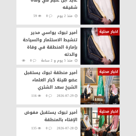
عايد ابن غنيم في وفاة
شقيقه
منذ 2 يوم
0
59
اخبار محلية
أمير تبوك يواسي مدير
تنشيط الاستثمار والسياحة
بإمارة المنطقة في وفاة
والدته
منذ 5 يوم و 2 ساعة
0
107
اخبار محلية
أمير منطقة تبوك يستقبل
عضو هيئة كبار العلماء
الشيخ سعد الشثري
116
0
2026-07-29
اخبار محلية
أمير تبوك يستقبل مفوض
الإفتاء بالمنطقة
135
0
2026-07-28