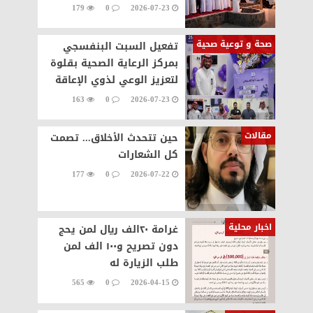
179
0
2026-07-23
صحة و توعية صحية
تفعيل السبت البنفسجي
بمركز الرعاية الصحية بقلوة
لتعزيز الوعي لذوي الإعاقة
163
0
2026-07-23
مقالات
حين تتحدث الأخلاق... تصمت
كل الشعارات
177
0
2026-07-22
اخبار محلية
غرامة ٢٠الف ريال لمن يحج
دون تصريح و١٠٠ الف لمن
طلب الزيارة له
565
0
2026-04-15