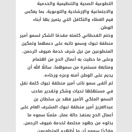
التطوعية الصحية والتنظيمية والخدمية
والاجتماعية والإرشادية والتوعوية، بما يعكس
قيم العطاء والتكافل التي يتميز بها أبناء
الوطن.
وختم القحطاني كلمته مقدمًا الشكر لسمو أمير
منطقة تبوك وسمو نائبه على دعمهما وتمكين
المتطوعين من نيل شرف خدمة ضيوف الرحمن،
وعلى ما حظيت به أعمال الحج من اهتمام
ومتابعة مستمرة من سموهما، سائلًا الله أن
يديم على الوطن أمنه وعزه ورخاءه.
ثم ألقى سمو نائب أمير منطقة تبوك كلمة نقل
في مستهلها تحيات وشكر وتقدير صاحب
السمو الملكي الأمير فهد بن سلطان بن
عبدالعزيز أمير منطقة تبوك المشرف العام على
أعمال الحج بمنفذ حالة عمار، مثمنًا سموه ما
بذلوه من جهود مخلصة لخدمة ضيوف الرحمن،
مؤكدًا سموه أن ما أظهره المتطوعون