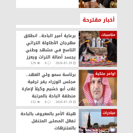
أخبار مقترحة
مناسبات
برعاية أمير الباحة.. انطلاق
مهرجان الأطاولة التراثي
التاسع في مشهد وطني
يجسد أصالة التراث ويعزز
129
0
2026-07-29
الحراك السياحي
اوامر ملكية
برئاسة سمو ولي العهد..
مجلس الوزراء يقر ترقية
غلاب أبو خشيم وكيلاً لإمارة
منطقة الباحة بالمرتبة
132
0
2026-07-29
الرابعة عشرة
مبادرات
هيئة الأمر بالمعروف بالباحة
تفعّل المصلى المتنقل
بالمتنزهات