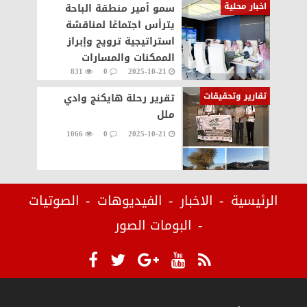
اخبار محلية
سمو أمير منطقة الباحة
يترأس اجتماعًا لمناقشة
استراتيجية ترويج وإبراز
الممكنات والمسارات
831
0
2025-10-21
السياحية في المنطقة
تقارير وتحقيقات
تقرير رحلة هايكنج وادي
ملل
1066
0
2025-10-21
الرئيسية
الاخبار
الفيديوهات
الصوتيات
البومات الصور